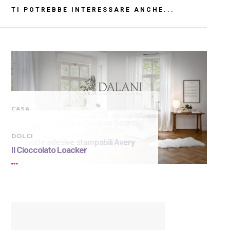
TI POTREBBE INTERESSARE ANCHE...
CASA
Westwing Offerte e Coupon Sconto
SERVIZI
25 €
DOLCI
Etichette adesive stampabili Avery
Il Cioccolato Loacker