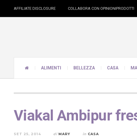
AFFILIATE DISCLOSURE
COLLABORA CON OPINIONIPRODOTTI
ALIMENTI
BELLEZZA
CASA
MA
Viakal Ambipur fr
SET 25, 2014
di
MARY
in
CASA