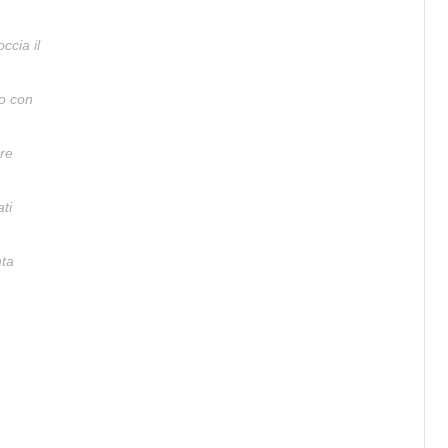
ccia il
lo con
ere
ati
nta