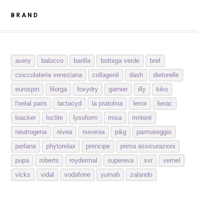
BRAND
avery
balocco
barilla
bottega verde
bref
cioccolateria veneziana
collagenil
dash
dietorelle
eurospin
filorga
foxydry
garnier
illy
kiko
l'oréal paris
lactacyd
la pratolina
lenor
lierac
loacker
loclite
lysoform
mixa
mnteré
neutrogena
nivea
nuvenia
p&g
parmareggio
perlana
phytorelax
prencipe
prima assicurazioni
pupa
roberts
roydermal
supereva
svr
vernel
vicks
vidal
vodafone
yumah
zalando