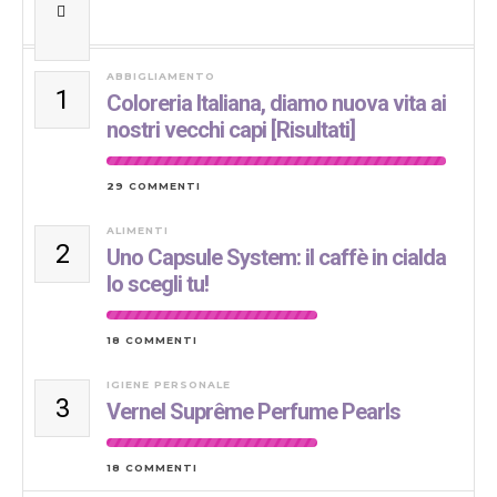
ABBIGLIAMENTO
1
Coloreria Italiana, diamo nuova vita ai
nostri vecchi capi [Risultati]
29 COMMENTI
ALIMENTI
2
Uno Capsule System: il caffè in cialda
lo scegli tu!
18 COMMENTI
IGIENE PERSONALE
3
Vernel Suprême Perfume Pearls
18 COMMENTI