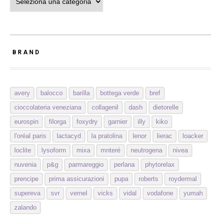
BRAND
avery
balocco
barilla
bottega verde
bref
cioccolateria veneziana
collagenil
dash
dietorelle
eurospin
filorga
foxydry
garnier
illy
kiko
l'oréal paris
lactacyd
la pratolina
lenor
lierac
loacker
loclite
lysoform
mixa
mnteré
neutrogena
nivea
nuvenia
p&g
parmareggio
perlana
phytorelax
prencipe
prima assicurazioni
pupa
roberts
roydermal
supereva
svr
vernel
vicks
vidal
vodafone
yumah
zalando