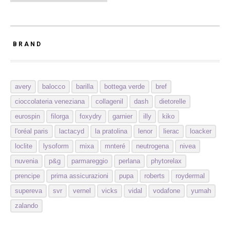
BRAND
avery
balocco
barilla
bottega verde
bref
cioccolateria veneziana
collagenil
dash
dietorelle
eurospin
filorga
foxydry
garnier
illy
kiko
l'oréal paris
lactacyd
la pratolina
lenor
lierac
loacker
loclite
lysoform
mixa
mnteré
neutrogena
nivea
nuvenia
p&g
parmareggio
perlana
phytorelax
prencipe
prima assicurazioni
pupa
roberts
roydermal
supereva
svr
vernel
vicks
vidal
vodafone
yumah
zalando