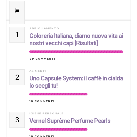
ABBIGLIAMENTO
1
Coloreria Italiana, diamo nuova vita ai
nostri vecchi capi [Risultati]
29 COMMENTI
ALIMENTI
2
Uno Capsule System: il caffè in cialda
lo scegli tu!
18 COMMENTI
IGIENE PERSONALE
3
Vernel Suprême Perfume Pearls
18 COMMENTI