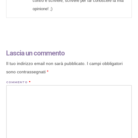
contro e scrivere, scrivere per far conoscere la mia
opinione! ;)
Lascia un commento
Il tuo indirizzo email non sarà pubblicato.
I campi obbligatori
sono contrassegnati
*
COMMENTO
*