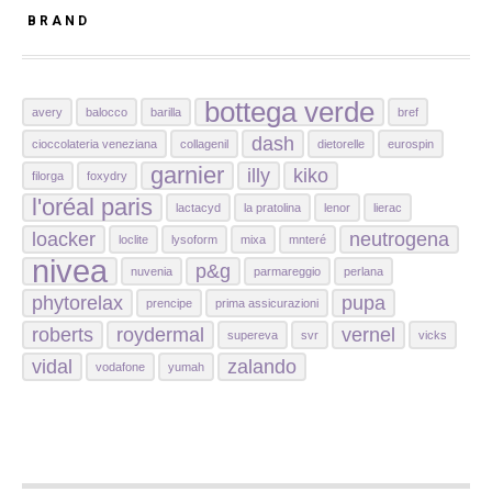
BRAND
bottega verde
avery
balocco
barilla
bref
dash
cioccolateria veneziana
collagenil
dietorelle
eurospin
garnier
illy
kiko
filorga
foxydry
l'oréal paris
lactacyd
la pratolina
lenor
lierac
loacker
neutrogena
loclite
lysoform
mixa
mnteré
nivea
p&g
nuvenia
parmareggio
perlana
phytorelax
pupa
prencipe
prima assicurazioni
roberts
roydermal
vernel
supereva
svr
vicks
vidal
zalando
vodafone
yumah