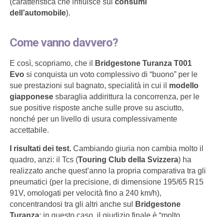
(caratteristica che influisce sui
consumi
dell’automobile
).
Come vanno davvero?
E così, scopriamo, che il
Bridgestone Turanza T001
Evo
si conquista un voto complessivo di “buono” per le
sue prestazioni sul bagnato, specialità in cui il
modello
giapponese
sbaraglia addirittura la concorrenza, per le
sue positive risposte anche sulle prove su asciutto,
nonché per un livello di usura complessivamente
accettabile.
I risultati dei test.
Cambiando giuria non cambia molto il
quadro, anzi: il Tcs (
Touring Club della Svizzera
) ha
realizzato anche quest’anno la propria comparativa tra gli
pneumatici (per la precisione, di dimensione 195/65 R15
91V, omologati per velocità fino a 240 km/h),
concentrandosi tra gli altri anche sul
Bridgestone
Turanza
: in questo caso, il giudizio finale è “molto