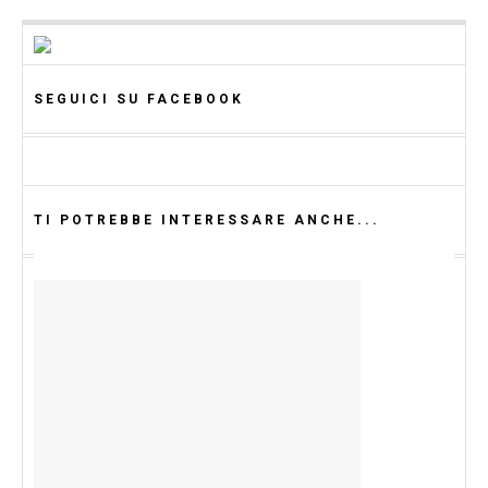
SEGUICI SU FACEBOOK
TI POTREBBE INTERESSARE ANCHE...
CASA
SERVIZI
DOLCI
Westwing Offerte e Coupon Sconto 25 €
Etichette adesive stampabili Avery
Il Cioccolato Loacker