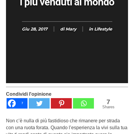
i più venduti al mondo
Giu 28, 2017
di
Mary
in
Lifestyle
Condividi l'opinione
7
7
Shares
Non c’è nulla di più fastidioso che rimanere per strada
con una ruota forata. Quando l’esperienza la vivi sulla tua