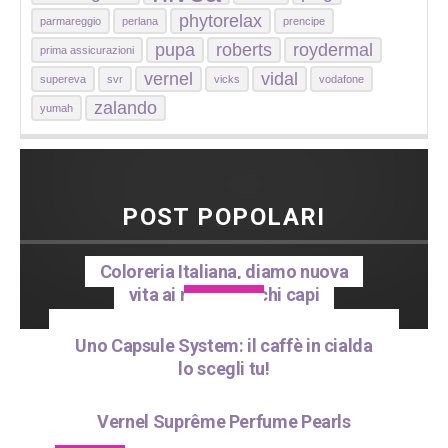
phytorelax
parmareggio
perlana
prencipe
pupa
roberts
roydermal
prima assicurazioni
vernel
vidal
supereva
svr
vicks
vodafone
zalando
yumah
POST POPOLARI
Coloreria Italiana, diamo nuova
vita ai nostri vecchi capi
1
[Risultati]
Uno Capsule System: il caffè in cialda
lo scegli tu!
2
Vernel Suprême Perfume Pearls