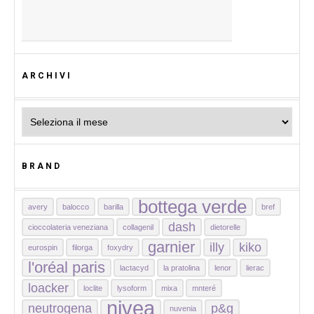
ARCHIVI
Archivi
BRAND
bottega verde
avery
balocco
barilla
bref
dash
cioccolateria veneziana
collagenil
dietorelle
garnier
illy
kiko
eurospin
filorga
foxydry
l'oréal paris
lactacyd
la pratolina
lenor
lierac
loacker
loclite
lysoform
mixa
mnteré
nivea
neutrogena
p&g
nuvenia