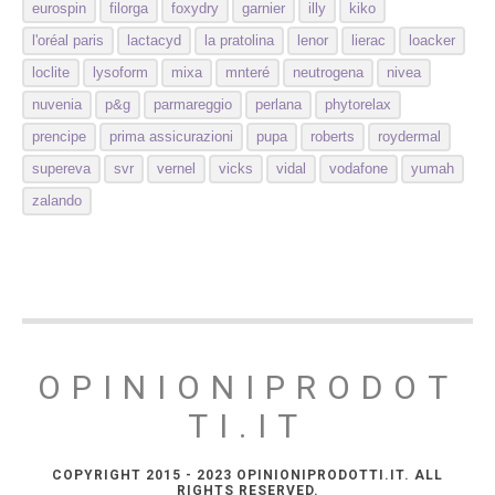
eurospin
filorga
foxydry
garnier
illy
kiko
l'oréal paris
lactacyd
la pratolina
lenor
lierac
loacker
loclite
lysoform
mixa
mnteré
neutrogena
nivea
nuvenia
p&g
parmareggio
perlana
phytorelax
prencipe
prima assicurazioni
pupa
roberts
roydermal
supereva
svr
vernel
vicks
vidal
vodafone
yumah
zalando
OPINIONIPRODOT
TI.IT
COPYRIGHT 2015 - 2023 OPINIONIPRODOTTI.IT. ALL
RIGHTS RESERVED.