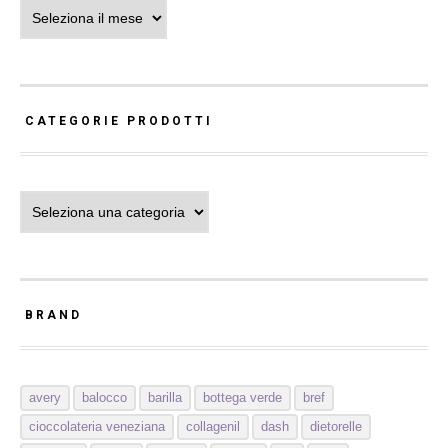
Archivi
CATEGORIE PRODOTTI
Categorie Prodotti
BRAND
avery
balocco
barilla
bottega verde
bref
cioccolateria veneziana
collagenil
dash
dietorelle