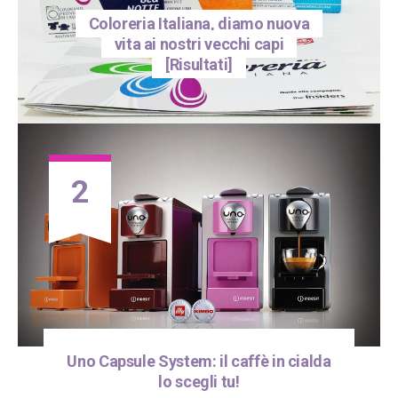
Coloreria Italiana, diamo nuova
vita ai nostri vecchi capi
[Risultati]
2
Uno Capsule System: il caffè in cialda
lo scegli tu!