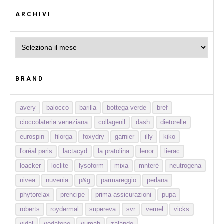
ARCHIVI
Archivi
BRAND
avery
balocco
barilla
bottega verde
bref
cioccolateria veneziana
collagenil
dash
dietorelle
eurospin
filorga
foxydry
garnier
illy
kiko
l'oréal paris
lactacyd
la pratolina
lenor
lierac
loacker
loclite
lysoform
mixa
mnteré
neutrogena
nivea
nuvenia
p&g
parmareggio
perlana
phytorelax
prencipe
prima assicurazioni
pupa
roberts
roydermal
supereva
svr
vernel
vicks
vidal
vodafone
yumah
zalando