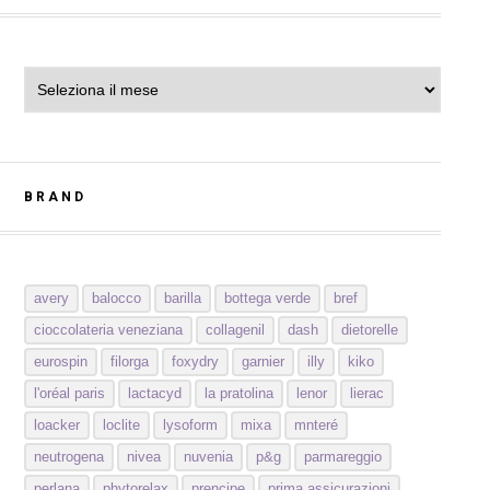
Archivi
BRAND
avery
balocco
barilla
bottega verde
bref
cioccolateria veneziana
collagenil
dash
dietorelle
eurospin
filorga
foxydry
garnier
illy
kiko
l'oréal paris
lactacyd
la pratolina
lenor
lierac
loacker
loclite
lysoform
mixa
mnteré
neutrogena
nivea
nuvenia
p&g
parmareggio
perlana
phytorelax
prencipe
prima assicurazioni