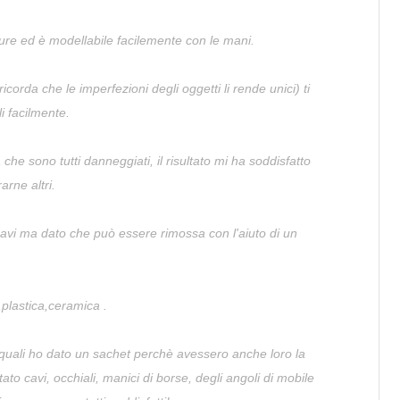
ure ed è modellabile facilemente con le mani.
icorda che le imperfezioni degli oggetti li rende unici) ti
li facilmente.
che sono tutti danneggiati, il risultato mi ha soddisfatto
rne altri.
 cavi ma dato che può essere rimossa con l'aiuto di un
,plastica,ceramica .
ai quali ho dato un sachet perchè avessero anche loro la
ato cavi, occhiali, manici di borse, degli angoli di mobile