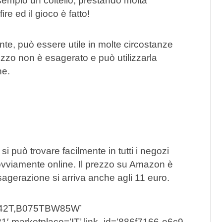
sempio un coltello, prestando molta
re ed il gioco è fatto!
nte, può essere utile in molte circostanze
prezzo non è esagerato e può utilizzarla
ne.
si può trovare facilmente in tutti i negozi
 ovviamente online. Il prezzo su Amazon è
 esagerazione si arriva anche agli 11 euro.
X42T,B075TBW85W’
1′ marketplace=’IT’ link_id=’886f7166-e6c9-