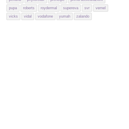
pupa
roberts
roydermal
supereva
svr
vernel
vicks
vidal
vodafone
yumah
zalando