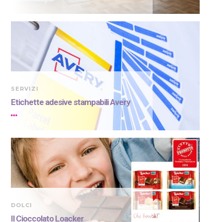
SERVIZI
Etichette adesive stampabili Avery
DOLCI
Il Cioccolato Loacker