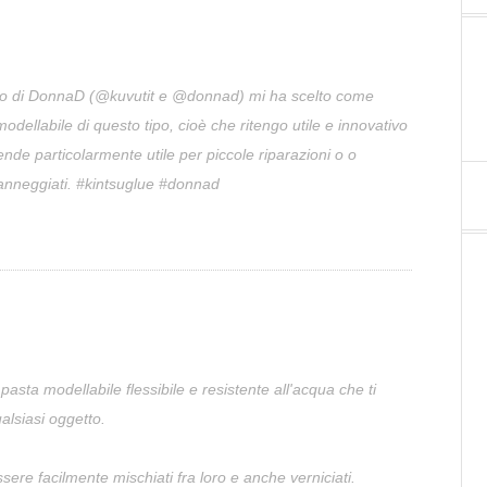
tto di DonnaD (@kuvutit e @donnad) mi ha scelto come
dellabile di questo tipo, cioè che ritengo utile e innovativo
rende particolarmente utile per piccole riparazioni o o
 danneggiati. #kintsuglue #donnad
asta modellabile flessibile e resistente all'acqua che ti
alsiasi oggetto.
sere facilmente mischiati fra loro e anche verniciati.