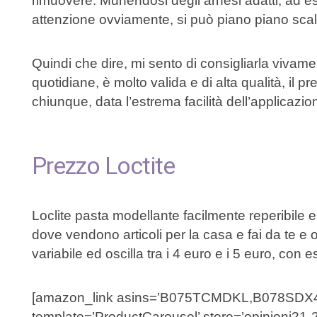
rimuovere. Munendosi degli arnesi adatti, ad e
attenzione ovviamente, si può piano piano scalfi
Quindi che dire, mi sento di consigliarla vivame
quotidiane, è molto valida e di alta qualità, il 
chiunque, data l’estrema facilità dell’applicazio
Prezzo Loctite
Loclite pasta modellante facilmente reperibile e 
dove vendono articoli per la casa e fai da te e
variabile ed oscilla tra i 4 euro e i 5 euro, con
[amazon_link asins=’B075TCMDKL,B078SD
template=’ProductCarousel’ store=’opinioni21-2