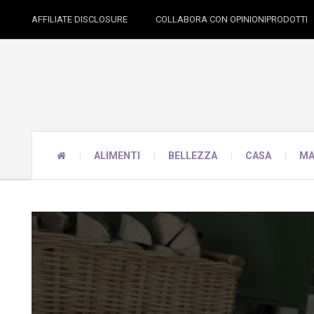
AFFILIATE DISCLOSURE
COLLABORA CON OPINIONIPRODOTTI
ALIMENTI
BELLEZZA
CASA
MA