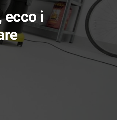
 ecco i
are