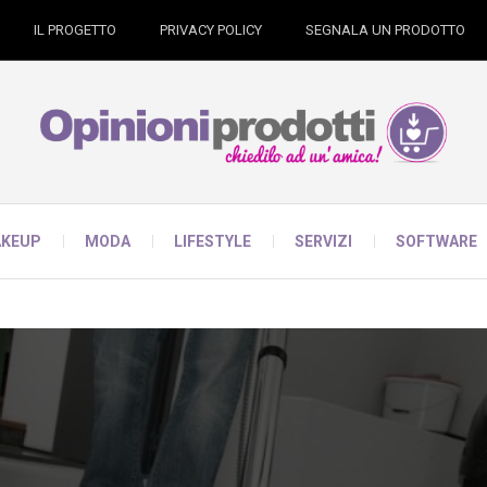
IL PROGETTO
PRIVACY POLICY
SEGNALA UN PRODOTTO
KEUP
MODA
LIFESTYLE
SERVIZI
SOFTWARE