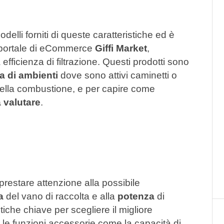
lli forniti di queste caratteristiche ed è
l portale di eCommerce
Giffi Market
,
efficienza di filtrazione. Questi prodotti sono
ia di ambienti
dove sono attivi caminetti o
i della combustione, e per capire come
 valutare
.
prestare attenzione alla possibile
a
del vano di raccolta e alla
potenza
di
tiche chiave per scegliere il migliore
 le funzioni accessorie come la capacità di