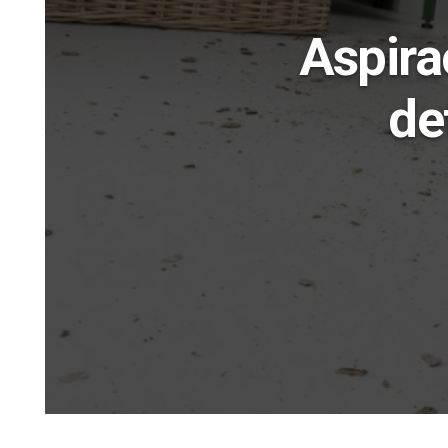
Aspira
de