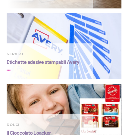
SERVIZI
Etichette adesive stampabili Avery
DOLCI
Il Cioccolato Loacker