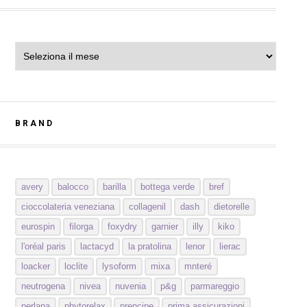
Archivi
BRAND
avery
balocco
barilla
bottega verde
bref
cioccolateria veneziana
collagenil
dash
dietorelle
eurospin
filorga
foxydry
garnier
illy
kiko
l'oréal paris
lactacyd
la pratolina
lenor
lierac
loacker
loclite
lysoform
mixa
mnteré
neutrogena
nivea
nuvenia
p&g
parmareggio
perlana
phytorelax
prencipe
prima assicurazioni