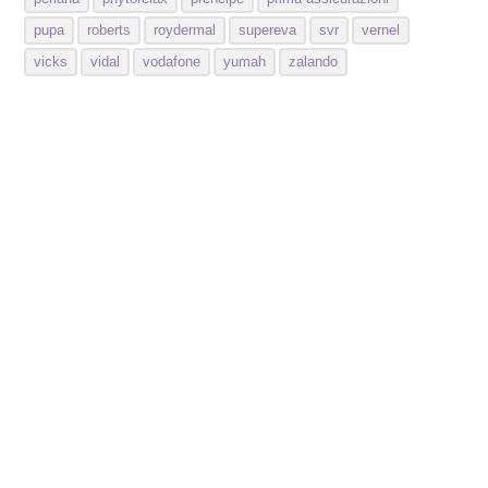
pupa
roberts
roydermal
supereva
svr
vernel
vicks
vidal
vodafone
yumah
zalando